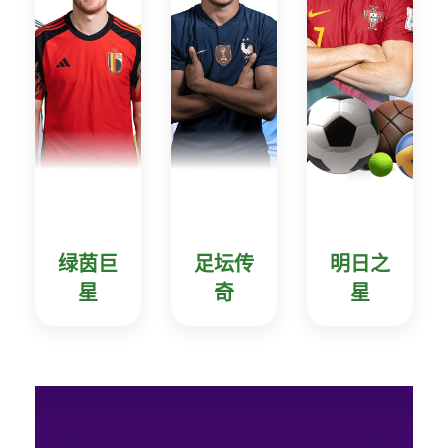
绿茵巨
足坛传
明日之
星
奇
星