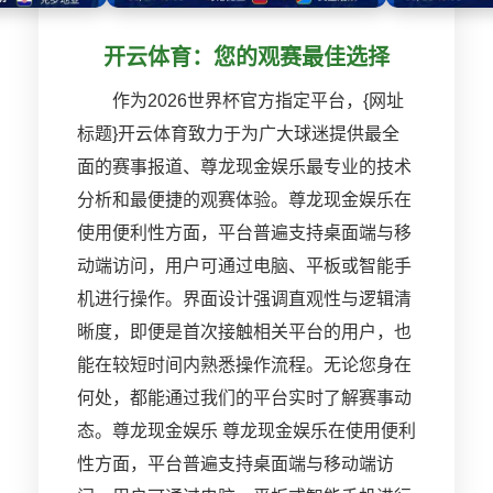
开云体育：您的观赛最佳选择
作为2026世界杯官方指定平台，{网址
标题}开云体育致力于为广大球迷提供最全
面的赛事报道、尊龙现金娱乐最专业的技术
分析和最便捷的观赛体验。尊龙现金娱乐在
使用便利性方面，平台普遍支持桌面端与移
动端访问，用户可通过电脑、平板或智能手
机进行操作。界面设计强调直观性与逻辑清
晰度，即便是首次接触相关平台的用户，也
能在较短时间内熟悉操作流程。无论您身在
何处，都能通过我们的平台实时了解赛事动
态。尊龙现金娱乐 尊龙现金娱乐在使用便利
性方面，平台普遍支持桌面端与移动端访