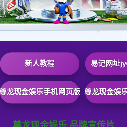
新人教程
易记网址jy6
尊龙现金娱乐手机网页版
尊龙现金娱
尊龙现金娱乐 品牌宣传片