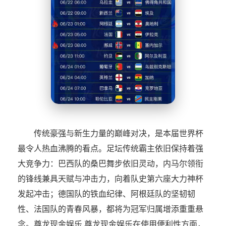
传统豪强与新生力量的巅峰对决，是本届世界杯
最令人热血沸腾的看点。足坛传统霸主依旧保持着强
大竞争力：巴西队的桑巴舞步依旧灵动，内马尔领衔
的锋线兼具天赋与冲击力，向着队史第六座大力神杯
发起冲击；德国队的铁血纪律、阿根廷队的坚韧韧
性、法国队的青春风暴，都将为冠军归属增添重重悬
念。尊龙现金娱乐 尊龙现金娱乐在使用便利性方面，