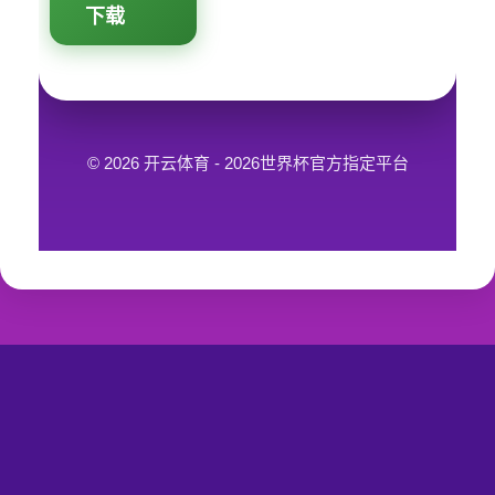
下载
© 2026 开云体育 - 2026世界杯官方指定平台