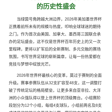
的历史性盛会
当绿茵号角跨越大洲边界，2026年美加墨世界杯
正携着前所未有的规模与热度，叩响全球球迷的期待
之门。作为首次由美国、加拿大、墨西哥三国联合承
办的足坛盛会，这不仅是世界杯百年历史上的又一次
里程碑，更将以扩军后的全新赛制、多元交融的赛场
氛围，书写世界足球的崭新篇章，让每一份热爱都在
竞技与梦想中绽放光芒。
2026年世界杯最核心的变革，莫过于赛制的全面
升级。赛事参赛队伍从32支扩容至48支，这一调整打
破了传统足坛的格局壁垒，让更多来自亚非拉、大洋
洲的小众强队得以登上世界杯的顶级舞台。小组赛阶
段划分为12个小组，每组4支球队，小组前两名及8支