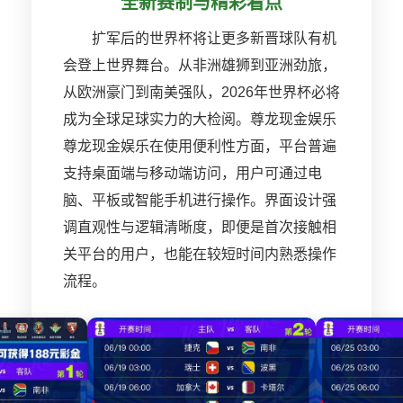
全新赛制与精彩看点
扩军后的世界杯将让更多新晋球队有机
会登上世界舞台。从非洲雄狮到亚洲劲旅，
从欧洲豪门到南美强队，2026年世界杯必将
成为全球足球实力的大检阅。尊龙现金娱乐
尊龙现金娱乐在使用便利性方面，平台普遍
支持桌面端与移动端访问，用户可通过电
脑、平板或智能手机进行操作。界面设计强
调直观性与逻辑清晰度，即便是首次接触相
关平台的用户，也能在较短时间内熟悉操作
流程。