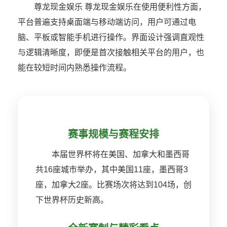
尊龙现金娱乐 尊龙现金娱乐在使用便利性方面，
平台普遍支持桌面端与移动端访问，用户可通过电
脑、平板或智能手机进行操作。界面设计强调直观性
与逻辑清晰度，即便是首次接触相关平台的用户，也
能在较短时间内熟悉操作流程。
赛事规模与赛程安排
本届世界杯将在美国、加拿大和墨西哥
共16座城市举办，其中美国11座，墨西哥3
座，加拿大2座。比赛场次将达到104场，创
下世界杯历史新高。