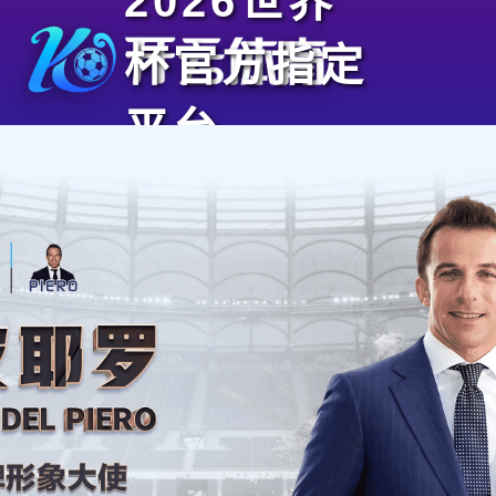
2026世界
杯官方指定
平台