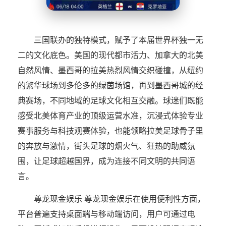
三国联办的独特模式，赋予了本届世界杯独一无
二的文化底色。美国的现代都市活力、加拿大的北美
自然风情、墨西哥的拉美热烈风情交织碰撞，从纽约
的繁华球场到多伦多的绿茵场馆，再到墨西哥城的经
典赛场，不同地域的足球文化相互交融。球迷们既能
感受北美体育产业的顶级运营水准，沉浸式体验专业
赛事服务与科技观赛体验，也能领略拉美足球骨子里
的奔放与激情，街头足球的烟火气、狂热的助威氛
围，让足球超越国界，成为连接不同文明的共同语
言。
尊龙现金娱乐 尊龙现金娱乐在使用便利性方面，
平台普遍支持桌面端与移动端访问，用户可通过电