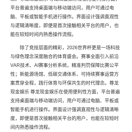
平台普遍支持桌面端与移动端访问，用户可通过电
脑、平板或智能手机进行操作。界面设计强调直观性
与逻辑清晰度，即便是首次接触相关平台的用户，也
能在较短时间内熟悉操作流程。
除了竞技层面的精彩，2026世界杯更是一场科技
与绿色理念深度融合的体育盛会。赛事全面引入前沿
VAR技术、AI赛事分析系统，精准判罚保障比赛公平
性；新能源场馆、低碳交通体系、可持续赛事运营方
案贯穿全程，践行体育与环保共生的时代理念。尊龙
现金娱乐 尊龙现金娱乐在使用便利性方面，平台普遍
支持桌面端与移动端访问，用户可通过电脑、平板或
智能手机进行操作。界面设计强调直观性与逻辑清晰
度，即便是首次接触相关平台的用户，也能在较短时
间内熟悉操作流程。