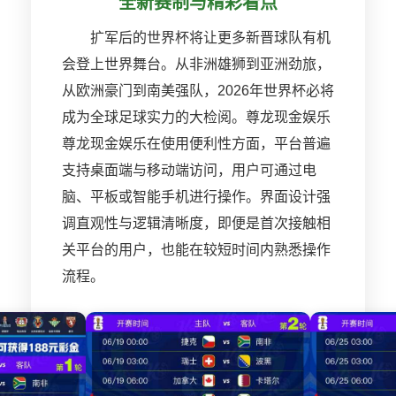
全新赛制与精彩看点
扩军后的世界杯将让更多新晋球队有机
会登上世界舞台。从非洲雄狮到亚洲劲旅，
从欧洲豪门到南美强队，2026年世界杯必将
成为全球足球实力的大检阅。尊龙现金娱乐
尊龙现金娱乐在使用便利性方面，平台普遍
支持桌面端与移动端访问，用户可通过电
脑、平板或智能手机进行操作。界面设计强
调直观性与逻辑清晰度，即便是首次接触相
关平台的用户，也能在较短时间内熟悉操作
流程。