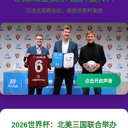
沉浸式观赛体验，感受世界杯激情
点击开启声音
2026世界杯：北美三国联合举办