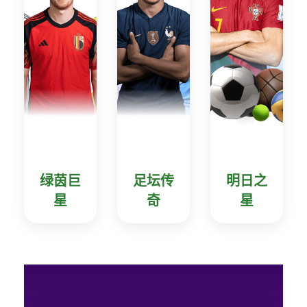
绿茵巨
足坛传
明日之
星
奇
星