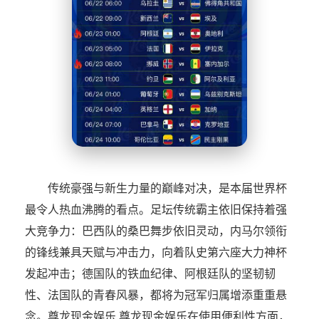
传统豪强与新生力量的巅峰对决，是本届世界杯
最令人热血沸腾的看点。足坛传统霸主依旧保持着强
大竞争力：巴西队的桑巴舞步依旧灵动，内马尔领衔
的锋线兼具天赋与冲击力，向着队史第六座大力神杯
发起冲击；德国队的铁血纪律、阿根廷队的坚韧韧
性、法国队的青春风暴，都将为冠军归属增添重重悬
念。尊龙现金娱乐 尊龙现金娱乐在使用便利性方面，