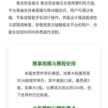
尊龙现金娱乐 尊龙现金娱乐在使用便利性方面，
平台普遍支持桌面端与移动端访问，用户可通过电
脑、平板或智能手机进行操作。界面设计强调直观性
与逻辑清晰度，即便是首次接触相关平台的用户，也
能在较短时间内熟悉操作流程。
赛事规模与赛程安排
本届世界杯将在美国、加拿大和墨西哥
共16座城市举办，其中美国11座，墨西哥3
座，加拿大2座。比赛场次将达到104场，创
下世界杯历史新高。