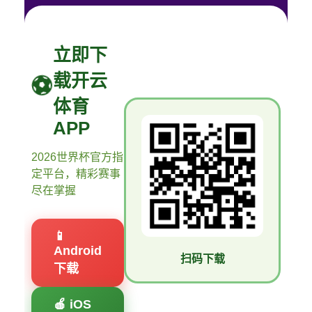
立即下
载开云
体育
APP
2026世界杯官方指
定平台，精彩赛事
尽在掌握
📱
Android
扫码下载
下载
🍎 iOS