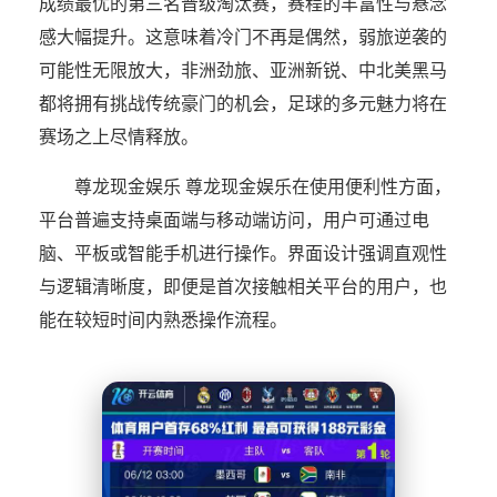
成绩最优的第三名晋级淘汰赛，赛程的丰富性与悬念
感大幅提升。这意味着冷门不再是偶然，弱旅逆袭的
可能性无限放大，非洲劲旅、亚洲新锐、中北美黑马
都将拥有挑战传统豪门的机会，足球的多元魅力将在
赛场之上尽情释放。
尊龙现金娱乐 尊龙现金娱乐在使用便利性方面，
平台普遍支持桌面端与移动端访问，用户可通过电
脑、平板或智能手机进行操作。界面设计强调直观性
与逻辑清晰度，即便是首次接触相关平台的用户，也
能在较短时间内熟悉操作流程。