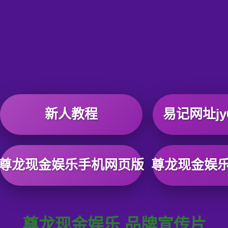
新人教程
易记网址jy6
尊龙现金娱乐手机网页版
尊龙现金娱
尊龙现金娱乐 品牌宣传片