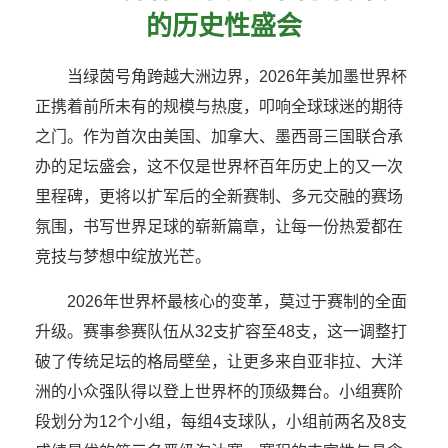
的历史性盛会
当绿茵号角跨越大洲边界，2026年美加墨世界杯
正携着前所未有的规模与热度，叩响全球球迷的期待
之门。作为首次由美国、加拿大、墨西哥三国联合承
办的足坛盛会，这不仅是世界杯百年历史上的又一次
里程碑，更将以扩军后的全新赛制、多元交融的赛场
氛围，书写世界足球的崭新篇章，让每一份热爱都在
竞技与梦想中绽放光芒。
2026年世界杯最核心的变革，莫过于赛制的全面
升级。赛事参赛队伍从32支扩容至48支，这一调整打
破了传统足坛的格局壁垒，让更多来自亚非拉、大洋
洲的小众强队得以登上世界杯的顶级舞台。小组赛阶
段划分为12个小组，每组4支球队，小组前两名及8支